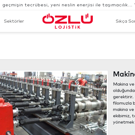
" geçmişin tecrübesi, yeni neslin enerjisi ile taşımacılık... 
Sektörler
Sıkça So
Makin
Makina ve 
olduğundan
gerektirir
filomuzla b
makina ve 
ekibimiz, t
yönetmek i