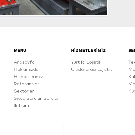
MENU
HIZMETLERIMIZ
SE
Anasayfa
Yurt İçi Lojistik
Tek
Hakkımızda
Uluslararası Lojistik
Me
Hizmetlerimiz
Ka
Referanslar
Ma
Sektörler
Ku
Sıkça Sorulan Sorular
İletişim