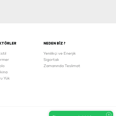
KTÖRLER
NEDEN BIZ ?
stil
Yenilikçi ve Enerjik
rmer
Sigortalı
blo
Zamanında Teslimat
kina
ru Yük
X